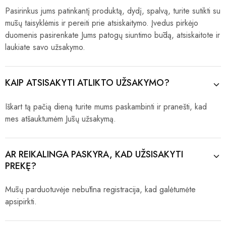
Pasirinkus jums patinkantį produktą, dydį, spalvą, turite sutikti su
mūsų taisyklėmis ir pereiti prie atsiskaitymo. Įvedus pirkėjo
duomenis pasirenkate Jums patogų siuntimo būdą, atsiskaitote ir
laukiate savo užsakymo.
KAIP ATSISAKYTI ATLIKTO UŽSAKYMO?
Iškart tą pačią dieną turite mums paskambinti ir pranešti, kad
mes atšauktumėm Jūsų užsakymą.
AR REIKALINGA PASKYRA, KAD UŽSISAKYTI
PREKĘ?
Mūsų parduotuvėje nebūtina registracija, kad galėtumėte
apsipirkti.