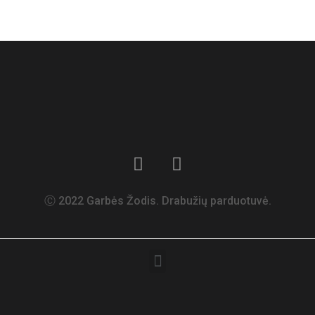
Ⓒ 2022 Garbės Žodis. Drabužių parduotuvė.