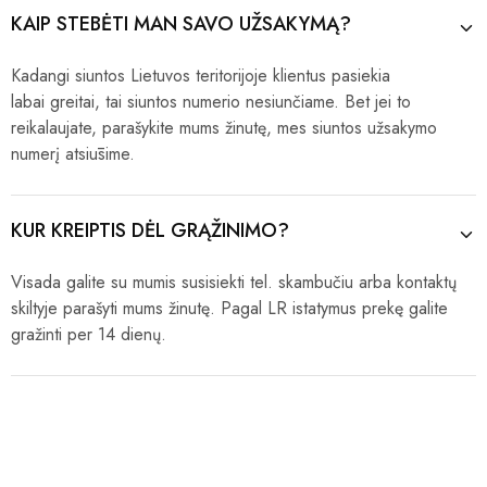
KAIP STEBĖTI MAN SAVO UŽSAKYMĄ?
Kadangi siuntos Lietuvos teritorijoje klientus pasiekia
labai greitai, tai siuntos numerio nesiunčiame. Bet jei to
reikalaujate, parašykite mums žinutę, mes siuntos užsakymo
numerį atsiūsime.
KUR KREIPTIS DĖL GRĄŽINIMO?
Visada galite su mumis susisiekti tel. skambučiu arba kontaktų
skiltyje parašyti mums žinutę. Pagal LR istatymus prekę galite
gražinti per 14 dienų.