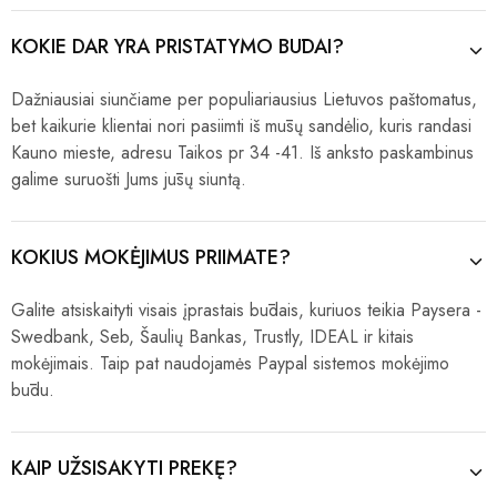
KOKIE DAR YRA PRISTATYMO BŪDAI?
Dažniausiai siunčiame per populiariausius Lietuvos paštomatus,
bet kaikurie klientai nori pasiimti iš mūsų sandėlio, kuris randasi
Kauno mieste, adresu Taikos pr 34 -41. Iš anksto paskambinus
galime suruošti Jums jūsų siuntą.
KOKIUS MOKĖJIMUS PRIIMATE?
Galite atsiskaityti visais įprastais būdais, kuriuos teikia Paysera -
Swedbank, Seb, Šaulių Bankas, Trustly, IDEAL ir kitais
mokėjimais. Taip pat naudojamės Paypal sistemos mokėjimo
būdu.
KAIP UŽSISAKYTI PREKĘ?