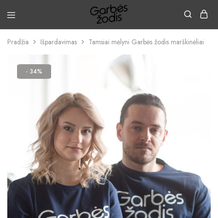
Pradžia
Išpardavimas
Tamsiai mėlyni Garbės žodis marškinėliai
- 34%