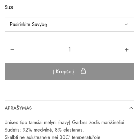
Size
Į Krepšelį
APRAŠYMAS
Unisex tipo tamsiai mėlyni (navy) Garbės žodis marškinėliai.
Sudėtis: 92% medvilnė, 8% elastanas.
Skalbti ne aukštesnėje nei 30C
º temperatūroje.