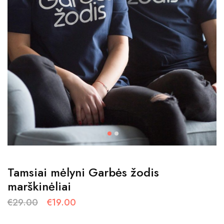
Tamsiai mėlyni Garbės žodis
marškinėliai
€
29.00
€
19.00