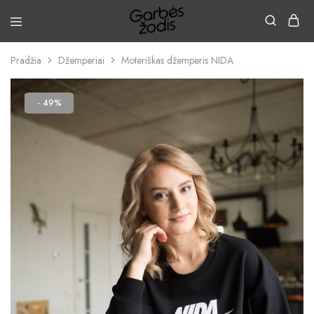
Pradžia
Džemperiai
Moteriškas džemperis NIDA
- 49%