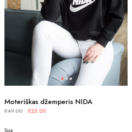
Moteriškas džemperis NIDA
€
49.00
€
25.00
Size