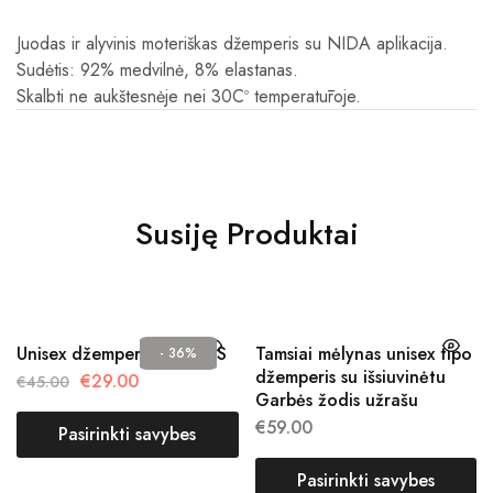
Juodas ir alyvinis moteriškas džemperis su NIDA aplikacija.
Sudėtis: 92% medvilnė, 8% elastanas.
Skalbti ne aukštesnėje nei 30C
º temperatūroje.
Susiję Produktai
Unisex džemperis KAUNAS
Tamsiai mėlynas unisex tipo
- 36%
džemperis su išsiuvinėtu
€
29.00
€
45.00
Garbės žodis užrašu
€
59.00
Pasirinkti savybes
Pasirinkti savybes