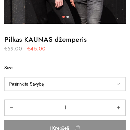
Pilkas KAUNAS džemperis
€
59.00
€
45.00
Size
Į Krepšelį