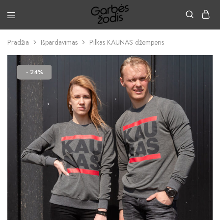
Pradžia
Išpardavimas
Pilkas KAUNAS džemperis
- 24%