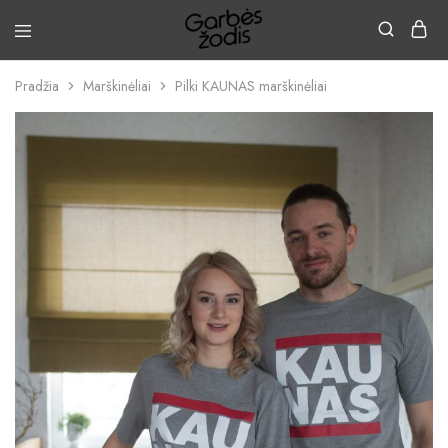
Pradžia
Marškinėliai
Pilki KAUNAS marškinėliai