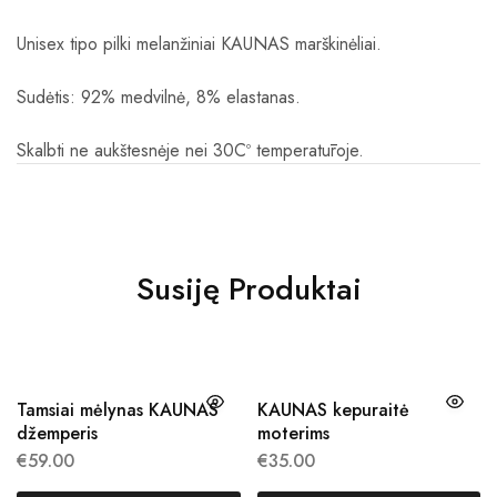
Unisex tipo pilki melanžiniai KAUNAS marškinėliai.
Sudėtis: 92% medvilnė, 8% elastanas.
Skalbti ne aukštesnėje nei 30C
º temperatūroje.
Susiję Produktai
Tamsiai mėlynas KAUNAS
KAUNAS kepuraitė
džemperis
moterims
€
59.00
€
35.00