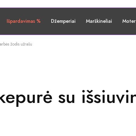
Išpardavimas %
Džemperiai
Marškineliai
Moter
Garbės žodis užrašu
kepurė su išsiuv