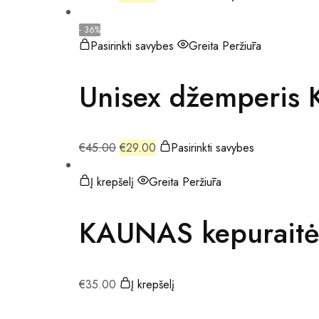
- 36%
Pasirinkti savybes
Greita Peržiūra
Unisex džemperis
€
45.00
€
29.00
Pasirinkti savybes
Į krepšelį
Greita Peržiūra
KAUNAS kepuraitė
€
35.00
Į krepšelį