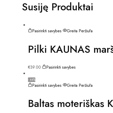
Susiję Produktai
Pasirinkti savybes
Greita Peržiūra
Pilki KAUNAS marš
€
39.00
Pasirinkti savybes
- 44%
Pasirinkti savybes
Greita Peržiūra
Baltas moteriškas