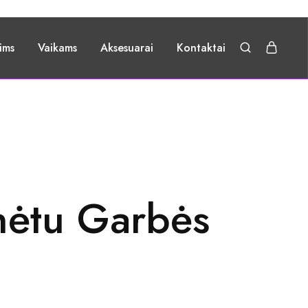
ims
Vaikams
Aksesuarai
Kontaktai
inėtu Garbės