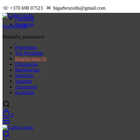
☏ +370 698 07523 ✉ higarbeszodis@gmail.com
Facebook
Instagram
Garbės žodis
Drabužių parduotuvė
Pagrindinis
Visi Produktai
Išpardavimas %
Džemperiai
Marškineliai
Moterims
Vaikams
Aksesuarai
Kontaktai
0