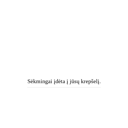
We are Coming Soon
Our team have been working on somesing amazing.
Sėkmingai įdėta į jūsų krepšelį.