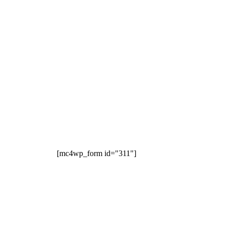
[mc4wp_form id="311"]